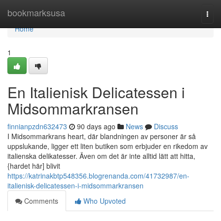
Home
bookmarksusa
Togg
navi
Home
1
En Italienisk Delicatessen i
Midsommarkransen
finnianpzdn632473
90 days ago
News
Discuss
I Midsommarkrans heart, där blandningen av personer är så
uppslukande, ligger ett liten butiken som erbjuder en rikedom av
italienska delikatesser. Även om det är inte alltid lätt att hitta,
{hardet här] blivit
https://katrinakbtp548356.blogrenanda.com/41732987/en-
italienisk-delicatessen-i-midsommarkransen
Comments
Who Upvoted