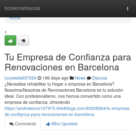
Home
bookmarksusa
Togg
navi
Home
1
Tu Empresa de Confianza para
Renovaciones en Barcelona
lucywsds697269
196 days ago
News
Discuss
¿Necesitas rehabilitar tu hogar o empresa en Barcelona?
Nosotros/Nosotras de Renovaciones Barcelona es tu solución
ideal. Con profesionalismo, nos hemos convertido como una
empresa de confianza, ofreciendo
https://andrewcuvz127975.link4blogs.com/60208564/tu-empresa-
de-confianza-para-renovaciones-en-barcelona
Comments
Who Upvoted