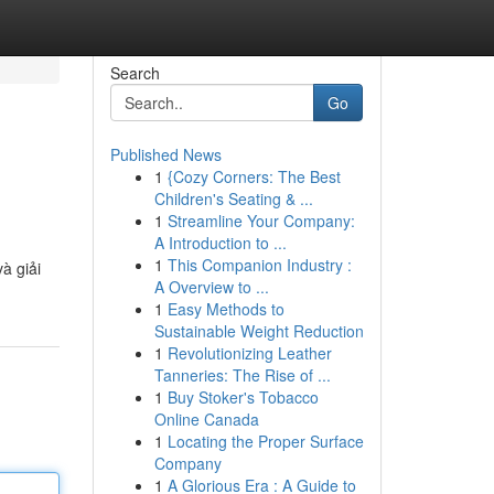
Search
Go
Published News
1
{Cozy Corners: The Best
Children's Seating & ...
1
Streamline Your Company:
A Introduction to ...
1
This Companion Industry :
à giải
A Overview to ...
1
Easy Methods to
Sustainable Weight Reduction
1
Revolutionizing Leather
Tanneries: The Rise of ...
1
Buy Stoker's Tobacco
Online Canada
1
Locating the Proper Surface
Company
1
A Glorious Era : A Guide to