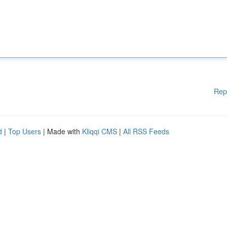
Rep
d
|
Top Users
| Made with
Kliqqi CMS
|
All RSS Feeds