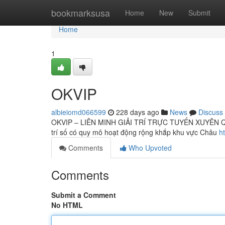
Home
bookmarksusa
Home
New
Submit
Home
1
OKVIP
albieiomd066599
228 days ago
News
Discuss
OKVIP – LIÊN MINH GIẢI TRÍ TRỰC TUYẾN XUYÊN QUỐC 
trí số có quy mô hoạt động rộng khắp khu vực Châu
h
Comments
Who Upvoted
Comments
Submit a Comment
No HTML