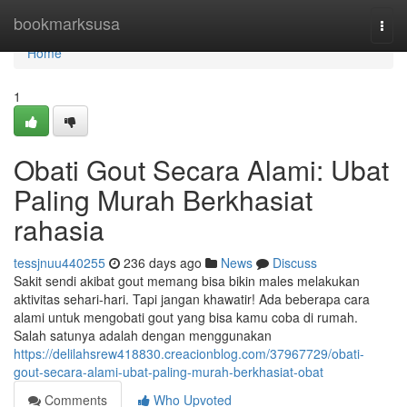
Home
bookmarksusa
Togg
navi
Home
1
Obati Gout Secara Alami: Ubat
Paling Murah Berkhasiat
rahasia
tessjnuu440255
236 days ago
News
Discuss
Sakit sendi akibat gout memang bisa bikin males melakukan
aktivitas sehari-hari. Tapi jangan khawatir! Ada beberapa cara
alami untuk mengobati gout yang bisa kamu coba di rumah.
Salah satunya adalah dengan menggunakan
https://delilahsrew418830.creacionblog.com/37967729/obati-
gout-secara-alami-ubat-paling-murah-berkhasiat-obat
Comments
Who Upvoted