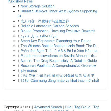
Published News
1
New Storage Solution
1
Rubbish Removal Inner West Sydney Supporting
Cl...
1
成人内容：深度解析与道德边界
1
Reliable Lancashire Garage Services
1
Big888 Promotion: Unveiling Exclusive Rewards
1
شركة نظافة منازل فاخرة
1
Smart Key Repeaters: Extending Your Range
1
The Williams Bottled Bottled Inside Bond: The D...
1
Phân tích Bạch Thủ Lô MB & Bộ Lô Xiên Hôm na...
1
Plataformas elevadoras en Sevilla: Manual exh...
1
Acquire The Drug Responsibly: A Detailed Guide
1
Research Peptides: A Comprehensive Overview
1
iptv maroc
1
다낭 준코 가라오케: 베트남 여행의 밤을 빛낼 곳
1
123b: Cẩm nang đăng nhập và khai thác mới nhất
Copyright © 2026 |
Advanced Search
|
Live
|
Tag Cloud
|
Top