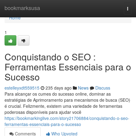
Home
bookmarksusa
Togg
navi
Home
1
Conquistando o SEO :
Ferramentas Essenciais para o
Sucesso
estelleyxdt559515
235 days ago
News
Discuss
Para alcançar os cumes do sucesso online, dominar as
estratégias de Aprimoramento para mecanismos de busca (SEO)
é crucial. Felizmente, existem uma variedade de ferramentas
poderosas disponíveis para ajudar você
https://bookmarkinglive.com/story21706884/conquistando-o-seo-
ferramentas-essenciais-para-o-sucesso
Comments
Who Upvoted