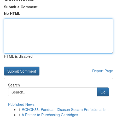
Submit a Comment
No HTML
HTML is disabled
Report Page
Search
Go
Published News
1
ROKOK88: Panduan Disusun Secara Profesional b...
1
A Primer to Purchasing Cartridges