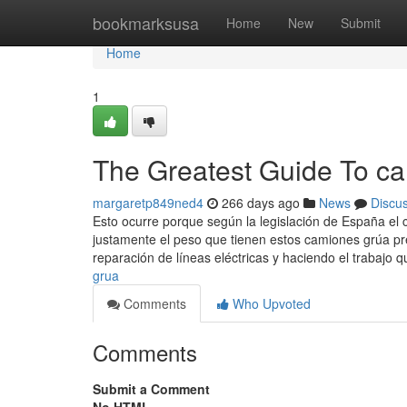
Home
bookmarksusa
Home
New
Submit
Home
1
The Greatest Guide To c
margaretp849ned4
266 days ago
News
Discu
Esto ocurre porque según la legislación de España el 
justamente el peso que tienen estos camiones grúa pr
reparación de líneas eléctricas y haciendo el trabajo 
grua
Comments
Who Upvoted
Comments
Submit a Comment