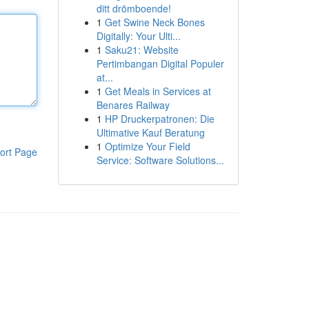
ditt drömboende!
1
Get Swine Neck Bones
Digitally: Your Ulti...
1
Saku21: Website
Pertimbangan Digital Populer
at...
1
Get Meals in Services at
Benares Railway
1
HP Druckerpatronen: Die
Ultimative Kauf Beratung
1
Optimize Your Field
ort Page
Service: Software Solutions...