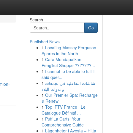
Search
Go
Published News
1
Locating Massey Ferguson
Spares in the North
1
Cara Mendapatkan
Pengikut Shoppe ???????...
1
I cannot to be able to fulfill
said quer...
1
شاشات التفاعلية في تجمعات
amion-
و ندوات البلاد
1
Our Premier Spa: Recharge
& Renew
1
Top IPTV France : Le
Catalogue Définitif ...
1
Puff La Carts: Your
Comprehensive Guide
1
Lägenheter i Avesta – Hitta