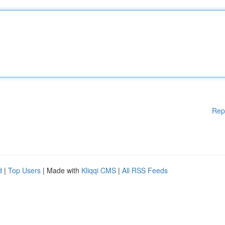
Rep
d
|
Top Users
| Made with
Kliqqi CMS
|
All RSS Feeds