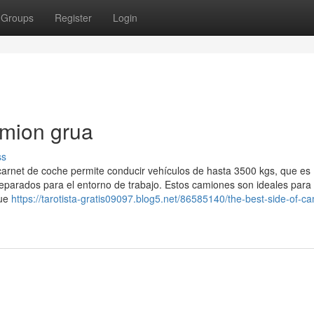
Groups
Register
Login
amion grua
ss
carnet de coche permite conducir vehículos de hasta 3500 kgs, que es
eparados para el entorno de trabajo. Estos camiones son ideales para
que
https://tarotista-gratis09097.blog5.net/86585140/the-best-side-of-c