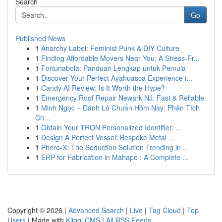
Search
Go
Published News
1
Anarchy Label: Feminist Punk & DIY Culture
1
Finding Affordable Movers Near You: A Stress-Fr...
1
Fortunabola: Panduan Lengkap untuk Pemula
1
Discover Your Perfect Ayahuasca Experience i...
1
Candy AI Review: Is It Worth the Hype?
1
Emergency Roof Repair Newark NJ: Fast & Reliable
1
Minh Ngọc – Đánh Lô Chuẩn Hôm Nay: Phân Tích
Ch...
1
Obtain Your TRON Personalized Identifier: ...
1
Design A Perfect Vessel: Bespoke Metal ...
1
Phero-X: The Seduction Solution Trending in ...
1
ERP for Fabrication in Mahape : A Complete ...
Copyright © 2026 |
Advanced Search
|
Live
|
Tag Cloud
|
Top
Users
| Made with
Kliqqi CMS
|
All RSS Feeds