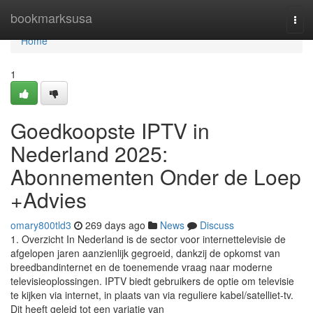
Home
bookmarksusa
Tog
navi
Home
1
Goedkoopste IPTV in
Nederland 2025:
Abonnementen Onder de Loep
+Advies
omary800tld3
269 days ago
News
Discuss
1. Overzicht In Nederland is de sector voor internettelevisie de
afgelopen jaren aanzienlijk gegroeid, dankzij de opkomst van
breedbandinternet en de toenemende vraag naar moderne
televisieoplossingen. IPTV biedt gebruikers de optie om televisie
te kijken via internet, in plaats van via reguliere kabel/satelliet-tv.
Dit heeft geleid tot een variatie van