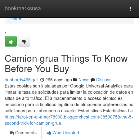
Home
bookmarksusa
Togg
navi
Home
1
Camion grua Things To Know
Before You Buy
hubbardy466lga1
266 days ago
News
Discuss
Estas cookies son instaladas por Google Universal Analytics para
limitar la tasa de solicitudes para limitar la colocación de datos en
sitios de alto tráfico. El almacenamiento o acceso técnico es
necesario para la finalidad legítima de almacenar preferencias no
solicitadas por el abonado o usuario. Estadísticas Estadísticas La
https://tarot-en-el-amor78900.bloggerchest.com/38500758/the-5-
second-trick-for-camion-grua
Comments
Who Upvoted