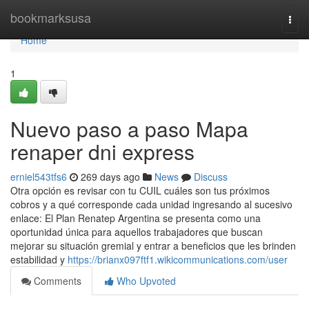
Home
bookmarksusa
Togg
navi
Home
1
Nuevo paso a paso Mapa
renaper dni express
erniel543tfs6
269 days ago
News
Discuss
Otra opción es revisar con tu CUIL cuáles son tus próximos
cobros y a qué corresponde cada unidad ingresando al sucesivo
enlace: El Plan Renatep Argentina se presenta como una
oportunidad única para aquellos trabajadores que buscan
mejorar su situación gremial y entrar a beneficios que les brinden
estabilidad y
https://brianx097ftf1.wikicommunications.com/user
Comments
Who Upvoted