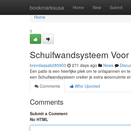
Home
bookmarksusa
Home
New
Submit
Home
1
Schuifwandsysteem Voor
brendaqsab285903
271 days ago
News
Discu
Een patio is een heerlijke plek om te ontspannen en te
een Schuifwandsysteem creëer je extra woonruimte en f
Comments
Who Upvoted
Comments
Submit a Comment
No HTML