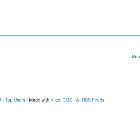
Rep
d
|
Top Users
| Made with
Kliqqi CMS
|
All RSS Feeds