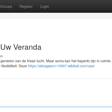
Groups
Register
Login
 Uw Veranda
ss
 genieten van de frisse lucht. Maar soms kan het beperkt zijn in ruimte
lexibiliteit. Deze
https://aliciagwzo115907.wikikali.com/user