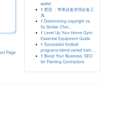
wallet
1
爱思 ：苹果设备管理必备工
具
1
Determining copyright vs.
Its Similar Choi...
1
Level Up Your Home Gym:
Essential Equipment Guide
1
Successful football
programs blend varied train...
ort Page
1
Boost Your Business: SEO
for Painting Contractors