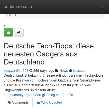
Home
bookmarksusa
Togg
navi
Home
1
Deutsche Tech-Tipps: diese
neuesten Gadgets aus
Deutschland
zoepxhh514503
269 days ago
News
Discuss
Deutschland ist bekannt für seine erfindungsreichen Technologien
und die Kreation von hochwertigen Gadgets. Von Smartphones
bis hin zu Roboterstaubsaugern - es gibt für jeden etwas
Ungewöhnliches. In diesem Artikel
https://montyprgi300830.glifeblog.com/profile
Comments
Who Upvoted