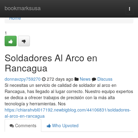
Home
bookmarksusa
Togg
navi
Home
1
Soldadores Al Arco en
Rancagua
donnavzpy759270
272 days ago
News
Discuss
Si necesitas un servicio de calidad de soldador al arco en
Rancagua, has llegado al lugar correcto. Nuestro equipo expertos
se dedica a ofrecer trabajos de precisión con la más alta
tecnología y herramientas. Nos
https://chiarahvbl017192.newbigblog.com/44106831/soldadores-
al-arco-en-rancagua
Comments
Who Upvoted