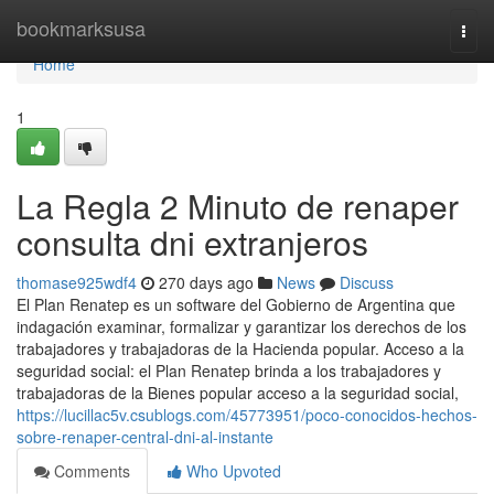
Home
bookmarksusa
Togg
navi
Home
1
La Regla 2 Minuto de renaper
consulta dni extranjeros
thomase925wdf4
270 days ago
News
Discuss
El Plan Renatep es un software del Gobierno de Argentina que
indagación examinar, formalizar y garantizar los derechos de los
trabajadores y trabajadoras de la Hacienda popular. Acceso a la
seguridad social: el Plan Renatep brinda a los trabajadores y
trabajadoras de la Bienes popular acceso a la seguridad social,
https://lucillac5v.csublogs.com/45773951/poco-conocidos-hechos-
sobre-renaper-central-dni-al-instante
Comments
Who Upvoted