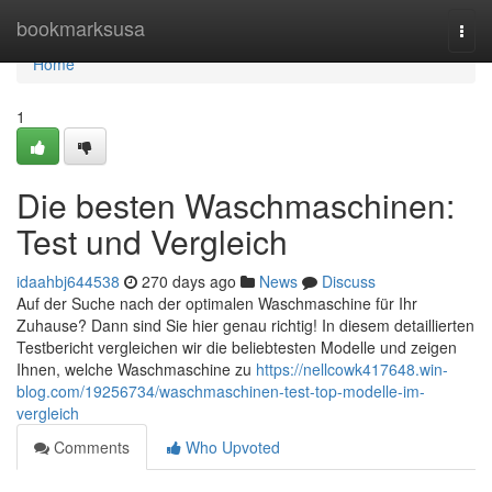
Home
bookmarksusa
Togg
navi
Home
1
Die besten Waschmaschinen:
Test und Vergleich
idaahbj644538
270 days ago
News
Discuss
Auf der Suche nach der optimalen Waschmaschine für Ihr
Zuhause? Dann sind Sie hier genau richtig! In diesem detaillierten
Testbericht vergleichen wir die beliebtesten Modelle und zeigen
Ihnen, welche Waschmaschine zu
https://nellcowk417648.win-
blog.com/19256734/waschmaschinen-test-top-modelle-im-
vergleich
Comments
Who Upvoted