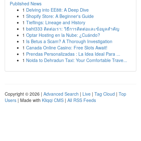
Published News
1
Delving into EE88: A Deep Dive
1
Shopify Store: A Beginner's Guide
1
Tieflings: Lineage and History
1
baht333 ติดต่อเรา: วิธีการติดต่อและข้อมูลสำคัญ
1
Optar Hosting en la Nube: ¿Cuándo?
1
Is Betus a Scam? A Thorough Investigation
1
Canada Online Casino: Free Slots Await!
1
Prendas Personalizadas : La Idea Ideal Para ...
1
Noida to Dehradun Taxi: Your Comfortable Trave...
Copyright © 2026 |
Advanced Search
|
Live
|
Tag Cloud
|
Top
Users
| Made with
Kliqqi CMS
|
All RSS Feeds