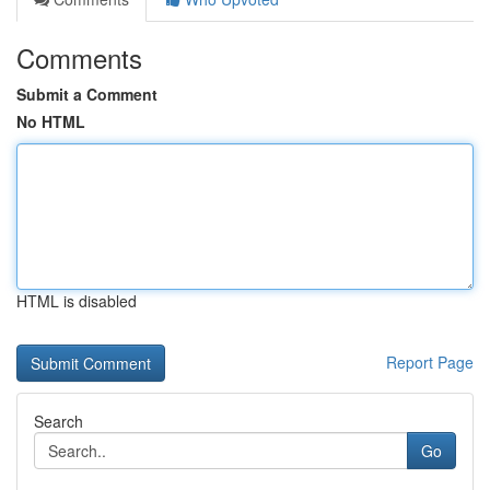
Comments
Submit a Comment
No HTML
HTML is disabled
Report Page
Search
Go