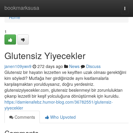
Home
bookmarksusa
Togg
navi
Home
1
Glutensiz Yiyecekler
janen109ywv9
272 days ago
News
Discuss
Glutensiz bir hayatın lezzetten ve keyiften uzak olması gerektiğini
kim söyledi? Mutfağa her girdiğinizde aynı kısıtlamalarla
karşılaşmaktan yorulduysanız, doğru yerdesiniz.
glutensizyiyecekler.com, glutensiz beslenmeyi bir zorunluluktan
çıkarıp lezzetli bir keşif yolculuğuna dönüştürmek için kuruldu.
https://damienafebz.humor-blog.com/36782551/glutensiz-
yiyecekler
Comments
Who Upvoted
Comments