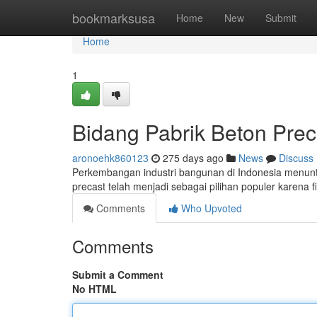
Home
bookmarksusa
Home
New
Submit
Home
1
Bidang Pabrik Beton Prec
aronoehk860123
275 days ago
News
Discuss
Perkembangan industri bangunan di Indonesia menuntu
precast telah menjadi sebagai pilihan populer karen
Comments
Who Upvoted
Comments
Submit a Comment
No HTML