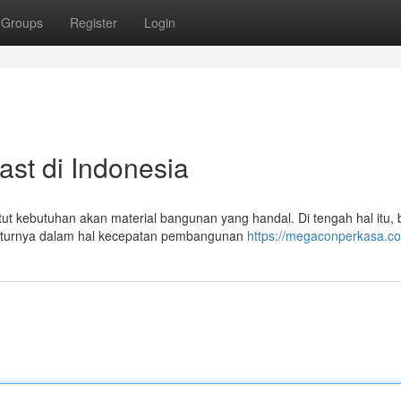
Groups
Register
Login
ast di Indonesia
t kebutuhan akan material bangunan yang handal. Di tengah hal itu, 
a fiturnya dalam hal kecepatan pembangunan
https://megaconperkasa.c