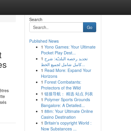
Search
Go
Published News
1
Yono Games: Your Ultimate
t
Pocket Play Dest...
1
تجديد رخصة البلديّة: شرح
es
كامل شامل لجميع الخط...
1
Read More: Expand Your
Horizons
1
Forest Combatants:
Protectors of the Wild
êtres
1
链接导航： 精选 站点 列表
tte
1
Polymer Sports Grounds
isés
Bangalore: A Detailed...
1
88m: Your Ultimate Online
Casino Destination
1
Britain's copyright World :
Now Substances ...