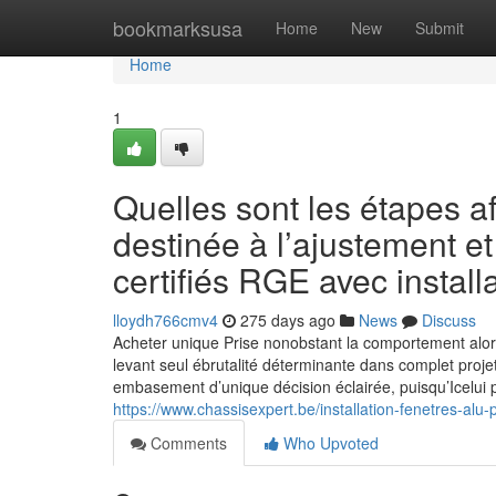
Home
bookmarksusa
Home
New
Submit
Home
1
Quelles sont les étapes af
destinée à l’ajustement e
certifiés RGE avec install
lloydh766cmv4
275 days ago
News
Discuss
Acheter unique Prise nonobstant la comportement alo
levant seul ébrutalité déterminante dans complet proje
embasement d’unique décision éclairée, puisqu’Icelui p
https://www.chassisexpert.be/installation-fenetres-alu
Comments
Who Upvoted