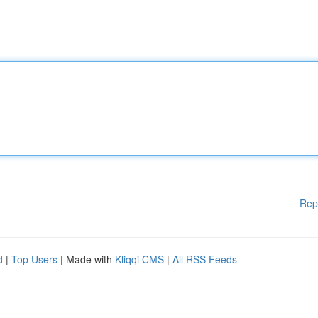
Rep
d
|
Top Users
| Made with
Kliqqi CMS
|
All RSS Feeds