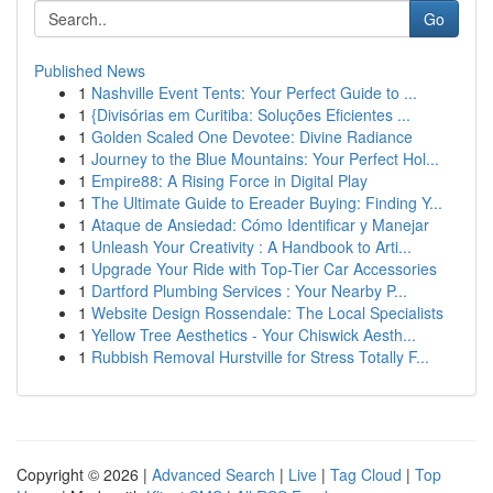
Go
Published News
1
Nashville Event Tents: Your Perfect Guide to ...
1
{Divisórias em Curitiba: Soluções Eficientes ...
1
Golden Scaled One Devotee: Divine Radiance
1
Journey to the Blue Mountains: Your Perfect Hol...
1
Empire88: A Rising Force in Digital Play
1
The Ultimate Guide to Ereader Buying: Finding Y...
1
Ataque de Ansiedad: Cómo Identificar y Manejar
1
Unleash Your Creativity : A Handbook to Arti...
1
Upgrade Your Ride with Top-Tier Car Accessories
1
Dartford Plumbing Services : Your Nearby P...
1
Website Design Rossendale: The Local Specialists
1
Yellow Tree Aesthetics - Your Chiswick Aesth...
1
Rubbish Removal Hurstville for Stress Totally F...
Copyright © 2026 |
Advanced Search
|
Live
|
Tag Cloud
|
Top