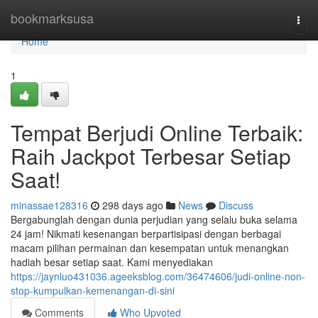
Home
bookmarksusa
Togg
navi
Home
1
Tempat Berjudi Online Terbaik:
Raih Jackpot Terbesar Setiap
Saat!
minassae128316
298 days ago
News
Discuss
Bergabunglah dengan dunia perjudian yang selalu buka selama
24 jam! Nikmati kesenangan berpartisipasi dengan berbagai
macam pilihan permainan dan kesempatan untuk menangkan
hadiah besar setiap saat. Kami menyediakan
https://jaynluo431036.ageeksblog.com/36474606/judi-online-non-
stop-kumpulkan-kemenangan-di-sini
Comments
Who Upvoted