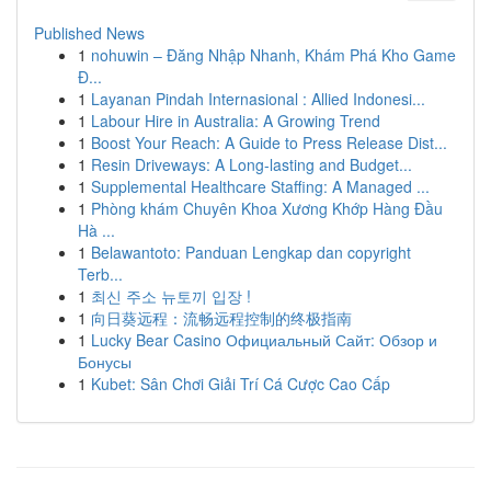
Published News
1
nohuwin – Đăng Nhập Nhanh, Khám Phá Kho Game
Đ...
1
Layanan Pindah Internasional : Allied Indonesi...
1
Labour Hire in Australia: A Growing Trend
1
Boost Your Reach: A Guide to Press Release Dist...
1
Resin Driveways: A Long-lasting and Budget...
1
Supplemental Healthcare Staffing: A Managed ...
1
Phòng khám Chuyên Khoa Xương Khớp Hàng Đầu
Hà ...
1
Belawantoto: Panduan Lengkap dan copyright
Terb...
1
최신 주소 뉴토끼 입장 !
1
向日葵远程：流畅远程控制的终极指南
1
Lucky Bear Casino Официальный Сайт: Обзор и
Бонусы
1
Kubet: Sân Chơi Giải Trí Cá Cược Cao Cấp