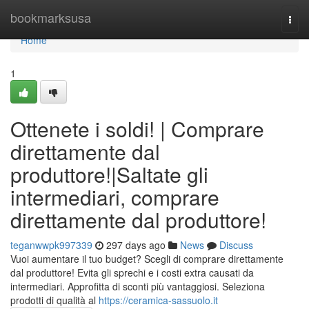
Home
bookmarksusa
Togg
navi
Home
1
Ottenete i soldi! | Comprare
direttamente dal
produttore!|Saltate gli
intermediari, comprare
direttamente dal produttore!
teganwwpk997339
297 days ago
News
Discuss
Vuoi aumentare il tuo budget? Scegli di comprare direttamente
dal produttore! Evita gli sprechi e i costi extra causati da
intermediari. Approfitta di sconti più vantaggiosi. Seleziona
prodotti di qualità al
https://ceramica-sassuolo.it