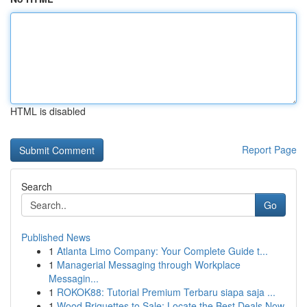
HTML is disabled
Report Page
Search
Go
Published News
1
Atlanta Limo Company: Your Complete Guide t...
1
Managerial Messaging through Workplace
Messagin...
1
ROKOK88: Tutorial Premium Terbaru siapa saja ...
1
Wood Briquettes to Sale: Locate the Best Deals Now