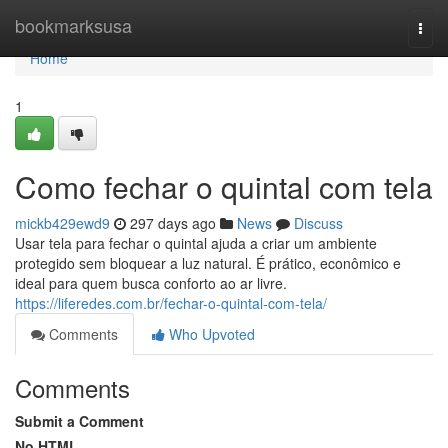
Home
bookmarksusa
Togg
navi
Home
1
Como fechar o quintal com tela
mickb429ewd9
297 days ago
News
Discuss
Usar tela para fechar o quintal ajuda a criar um ambiente
protegido sem bloquear a luz natural. É prático, econômico e
ideal para quem busca conforto ao ar livre.
https://liferedes.com.br/fechar-o-quintal-com-tela/
Comments
Who Upvoted
Comments
Submit a Comment
No HTML