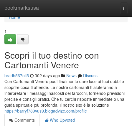
Home
bookmarksusa
Togg
navi
Home
1
Scopri il tuo destino con
Cartomanti Venere
bradh567oli5
302 days ago
News
Discuss
Con Cartomanti Venere puoi finalmente dare luce ai tuoi dubbi e
scoprire cosa ti attende. Le nostre cartomanti ti aiuteranno a
interpretare i messaggi nascosti dei tarocchi, fornendo previsioni
precise e consigli pratici. Che tu cerchi risposte immediate o una
guida spirituale più profonda, il nostro sito è la soluzione
https://barryf789vus9.blogadvize.com/profile
Comments
Who Upvoted