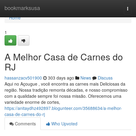
Home
bookmarksusa
Togg
navi
Home
1
A Melhor Casa de Carnes do
RJ
hassanzacv501900
303 days ago
News
Discuss
Aqui no Açougue , você encontra as carnes mais Deliciosas da
região. Nossa tradição remonta décadas, e nosso compromisso
com a qualidade sempre foi nossa missão. Oferecemos uma
variedade enorme de cortes,
https://anitaydhz492897.blogunteer.com/35688634/a-melhor-
casa-de-carnes-do-rj
Comments
Who Upvoted