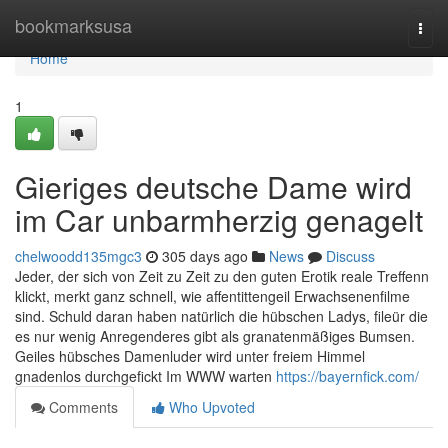
Home
bookmarksusa
Togg
navi
Home
1
Gieriges deutsche Dame wird
im Car unbarmherzig genagelt
chelwoodd135mgc3
305 days ago
News
Discuss
Jeder, der sich von Zeit zu Zeit zu den guten Erotik reale Treffenn
klickt, merkt ganz schnell, wie affentittengeil Erwachsenenfilme
sind. Schuld daran haben natürlich die hübschen Ladys, fileür die
es nur wenig Anregenderes gibt als granatenmäßiges Bumsen.
Geiles hübsches Damenluder wird unter freiem Himmel
gnadenlos durchgefickt Im WWW warten
https://bayernfick.com/
Comments
Who Upvoted