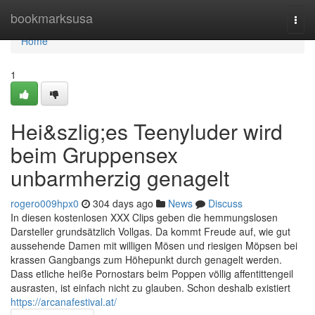
Home
bookmarksusa
Togg
navi
Home
1
Hei&szlig;es Teenyluder wird
beim Gruppensex
unbarmherzig genagelt
rogero009hpx0
304 days ago
News
Discuss
In diesen kostenlosen XXX Clips geben die hemmungslosen
Darsteller grundsätzlich Vollgas. Da kommt Freude auf, wie gut
aussehende Damen mit willigen Mösen und riesigen Möpsen bei
krassen Gangbangs zum Höhepunkt durch genagelt werden.
Dass etliche heiße Pornostars beim Poppen völlig affentittengeil
ausrasten, ist einfach nicht zu glauben. Schon deshalb existiert
https://arcanafestival.at/