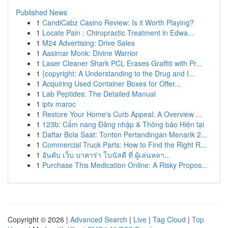
Published News
1
CandiCabz Casino Review: Is it Worth Playing?
1
Locate Pain : Chiropractic Treatment in Edwa...
1
M24 Advertising: Drive Sales
1
Aasimar Monk: Divine Warrior
1
Laser Cleaner Shark PCL Erases Graffiti with Pr...
1
{copyright: A Understanding to the Drug and I...
1
Acquiring Used Container Boxes for Offer...
1
Lab Peptides: The Detailed Manual
1
iptv maroc
1
Restore Your Home's Curb Appeal: A Overview ...
1
123b: Cẩm nang Đăng nhập & Thông báo Hiện tại
1
Daftar Bola Saat: Tonton Pertandingan Menarik 2...
1
Commercial Truck Parts: How to Find the Right R...
1
อันดับ เว็บ บาคาร่า โบนัสดี ที่ ผู้เล่นหลา...
1
Purchase This Medication Online: A Risky Propos...
Copyright © 2026 |
Advanced Search
|
Live
|
Tag Cloud
|
Top