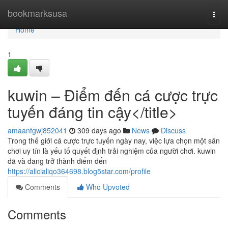
Home
bookmarksusa
Togg
navi
Home
1
kuwin – Điểm đến cá cược trực
tuyến đáng tin cậy</title>
amaanfgwj852041
309 days ago
News
Discuss
Trong thế giới cá cược trực tuyến ngày nay, việc lựa chọn một sân
chơi uy tín là yếu tố quyết định trải nghiệm của người chơi. kuwin
đã và đang trở thành điểm đến
https://alicialiqo364698.blog5star.com/profile
Comments
Who Upvoted
Comments