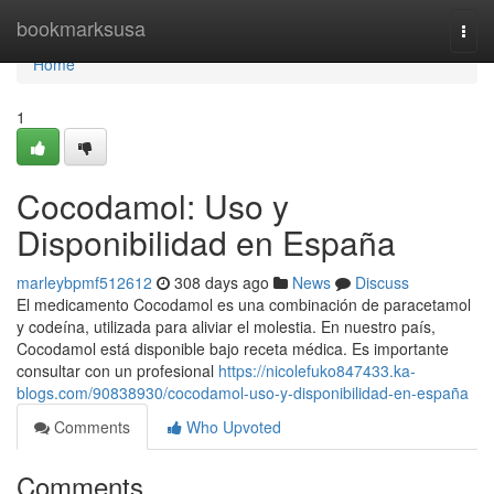
Home
bookmarksusa
Togg
navi
Home
1
Cocodamol: Uso y
Disponibilidad en España
marleybpmf512612
308 days ago
News
Discuss
El medicamento Cocodamol es una combinación de paracetamol
y codeína, utilizada para aliviar el molestia. En nuestro país,
Cocodamol está disponible bajo receta médica. Es importante
consultar con un profesional
https://nicolefuko847433.ka-
blogs.com/90838930/cocodamol-uso-y-disponibilidad-en-españa
Comments
Who Upvoted
Comments