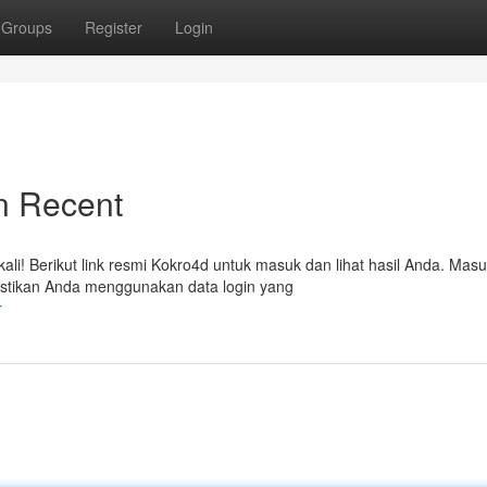
Groups
Register
Login
n Recent
i! Berikut link resmi Kokro4d untuk masuk dan lihat hasil Anda. Mas
astikan Anda menggunakan data login yang
r