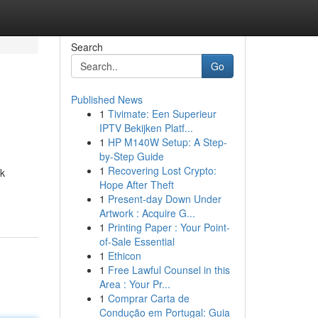
Search
Go
Published News
1
Tivimate: Een Superieur
IPTV Bekijken Platf...
1
HP M140W Setup: A Step-
by-Step Guide
1
Recovering Lost Crypto:
uk
Hope After Theft
1
Present-day Down Under
Artwork : Acquire G...
1
Printing Paper : Your Point-
of-Sale Essential
1
Ethicon
1
Free Lawful Counsel in this
Area : Your Pr...
1
Comprar Carta de
Condução em Portugal: Guia