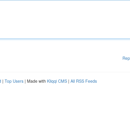
Rep
d
|
Top Users
| Made with
Kliqqi CMS
|
All RSS Feeds