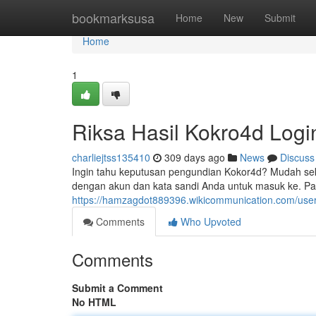
Home
bookmarksusa
Home
New
Submit
Home
1
Riksa Hasil Kokro4d Logi
charliejtss135410
309 days ago
News
Discuss
Ingin tahu keputusan pengundian Kokor4d? Mudah sekal
dengan akun dan kata sandi Anda untuk masuk ke. P
https://hamzagdot889396.wikicommunication.com/use
Comments
Who Upvoted
Comments
Submit a Comment
No HTML