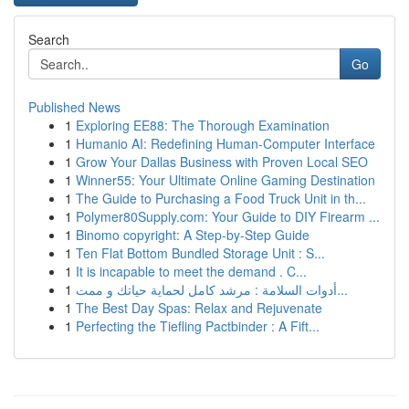
Search
Go
Published News
1
Exploring EE88: The Thorough Examination
1
Humanio AI: Redefining Human-Computer Interface
1
Grow Your Dallas Business with Proven Local SEO
1
Winner55: Your Ultimate Online Gaming Destination
1
The Guide to Purchasing a Food Truck Unit in th...
1
Polymer80Supply.com: Your Guide to DIY Firearm ...
1
Binomo copyright: A Step-by-Step Guide
1
Ten Flat Bottom Bundled Storage Unit : S...
1
It is incapable to meet the demand . C...
1
أدوات السلامة : مرشد كامل لحماية حياتك و ممت...
1
The Best Day Spas: Relax and Rejuvenate
1
Perfecting the Tiefling Pactbinder : A Fift...