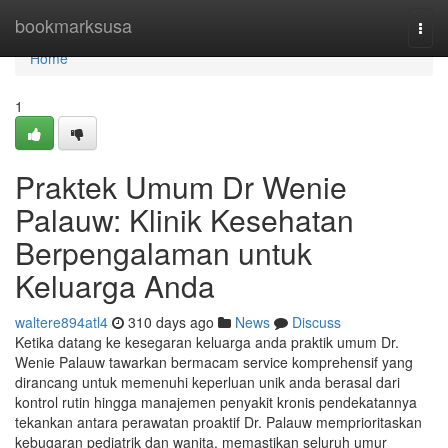
Home
bookmarksusa
Togg
navi
Home
1
Praktek Umum Dr Wenie
Palauw: Klinik Kesehatan
Berpengalaman untuk
Keluarga Anda
waltere894atl4
310 days ago
News
Discuss
Ketika datang ke kesegaran keluarga anda praktik umum Dr.
Wenie Palauw tawarkan bermacam service komprehensif yang
dirancang untuk memenuhi keperluan unik anda berasal dari
kontrol rutin hingga manajemen penyakit kronis pendekatannya
tekankan antara perawatan proaktif Dr. Palauw memprioritaskan
kebugaran pediatrik dan wanita, memastikan seluruh umur