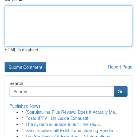
HTML is disabled
Report Page
Search
Go
Published News
1
{Spirulinulina Plus Review: Does It Actually Me...
1
Fosto IPTV : Un Guide Exhaustif
1
The system is unable to fulfill the requ...
1
Gnss receiver pill Exhibit and steering Handle ...
1
Top Sunflower Oil Exporters : A Internationa...