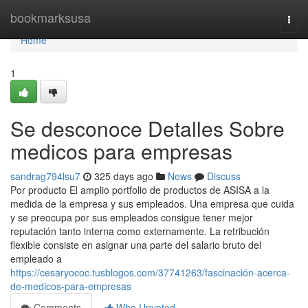
Home
bookmarksusa
Togg
navi
Home
1
Se desconoce Detalles Sobre
medicos para empresas
sandrag794lsu7
325 days ago
News
Discuss
Por producto El amplio portfolio de productos de ASISA a la
medida de la empresa y sus empleados. Una empresa que cuida
y se preocupa por sus empleados consigue tener mejor
reputación tanto interna como externamente. La retribución
flexible consiste en asignar una parte del salario bruto del
empleado a
https://cesaryococ.tusblogos.com/37741263/fascinación-acerca-
de-medicos-para-empresas
Comments
Who Upvoted