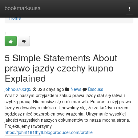
Home
bookmarksusa
Togg
navi
Home
1
5 Simple Statements About
prawo jazdy czechy kupno
Explained
johno670crg5
328 days ago
News
Discuss
Wraz z naszym przyjazdem zakup prawa jazdy stał się łatwą i
szybką pracą. Nie musisz się o nic martwić. Po prostu użyj prawa
jazdy w dowolnym miejscu. Upewnimy się, że za każdym razem
będziesz mieć bezproblemowe wrażenia. Utrzymanie wysokiej
jakości wszystkich naszych dokumentów to nasza mocna strona.
Projektujemy i tworzymy
https://johnf161thy6.blogproducer.com/profile