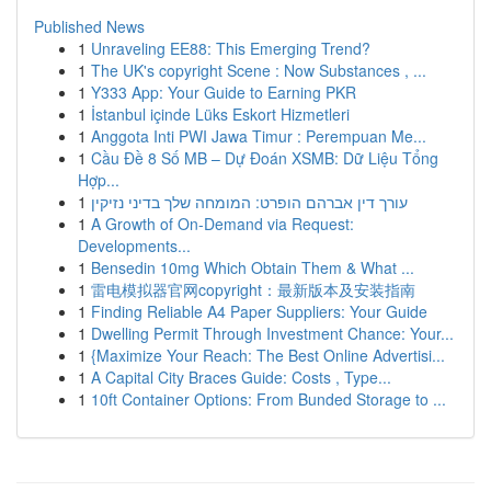
Published News
1
Unraveling EE88: This Emerging Trend?
1
The UK's copyright Scene : Now Substances , ...
1
Y333 App: Your Guide to Earning PKR
1
İstanbul içinde Lüks Eskort Hizmetleri
1
Anggota Inti PWI Jawa Timur : Perempuan Me...
1
Cầu Đề 8 Số MB – Dự Đoán XSMB: Dữ Liệu Tổng
Hợp...
1
עורך דין אברהם הופרט: המומחה שלך בדיני נזיקין
1
A Growth of On-Demand via Request:
Developments...
1
Bensedin 10mg Which Obtain Them & What ...
1
雷电模拟器官网copyright：最新版本及安装指南
1
Finding Reliable A4 Paper Suppliers: Your Guide
1
Dwelling Permit Through Investment Chance: Your...
1
{Maximize Your Reach: The Best Online Advertisi...
1
A Capital City Braces Guide: Costs , Type...
1
10ft Container Options: From Bunded Storage to ...