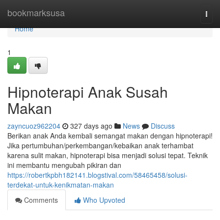
Home
bookmarksusa
Togg
navi
Home
1
Hipnoterapi Anak Susah
Makan
zayncuoz962204
327 days ago
News
Discuss
Berikan anak Anda kembali semangat makan dengan hipnoterapi!
Jika pertumbuhan/perkembangan/kebaikan anak terhambat
karena sulit makan, hipnoterapi bisa menjadi solusi tepat. Teknik
ini membantu mengubah pikiran dan
https://robertkpbh182141.blogstival.com/58465458/solusi-
terdekat-untuk-kenikmatan-makan
Comments
Who Upvoted