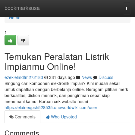
Home
bookmarksusa
Togg
navi
Home
1
Temukan Peralatan Listrik
Impianmu Online!
ezekielmdfm272183
331 days ago
News
Discuss
Bingung cari komponen elektronik impian? Kini mudah sekali
untuk dapatkan dengan berbelanja online. Beragam pilihan merk
berkualitas, diskon menarik, dan pengiriman cepat siap
menemani kamu. Buruan cek website resmi
https://elaineqpsh528535.oneworldwiki.com/user
Comments
Who Upvoted
Comments