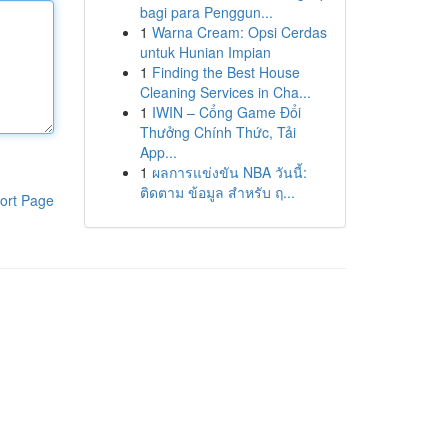
bagi para Penggun...
1
Warna Cream: Opsi Cerdas
untuk Hunian Impian
1
Finding the Best House
Cleaning Services in Cha...
1
IWIN – Cổng Game Đổi
Thưởng Chính Thức, Tải
App...
1
ผลการแข่งขัน NBA วันนี้:
ติดตาม ข้อมูล สำหรับ ฤ...
ort Page