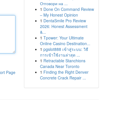
Отговори на ...
1
Done On Command Review
– My Honest Opinion
1
DentaSmile Pro Review
2026: Honest Assessment
&...
1
Tpower: Your Ultimate
Online Casino Destination...
1
pgslot888 เข้าสู่ระบบ: วิธี
การเข้าใช้งานล่าสุด ...
1
Retractable Stanchions
Canada Near Toronto
1
Finding the Right Denver
ort Page
Concrete Crack Repair ...