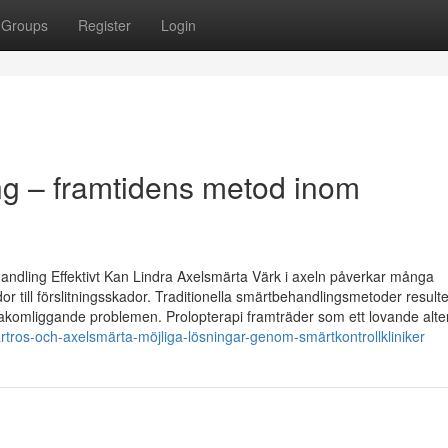
Groups
Register
Login
g – framtidens metod inom
andling Effektivt Kan Lindra Axelsmärta Värk i axeln påverkar många
or till förslitningsskador. Traditionella smärtbehandlingsmetoder result
e bakomliggande problemen. Prolopterapi framträder som ett lovande alte
tros-och-axelsmärta-möjliga-lösningar-genom-smärtkontrollkliniker