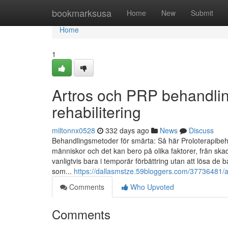
Home
bookmarksusa
Home
New
Submit
Home
1
Artros och PRP behandlin
rehabilitering
miltonnx0528
332 days ago
News
Discuss
Behandlingsmetoder för smärta: Så här Proloterapibeh
människor och det kan bero på olika faktorer, från skad
vanligtvis bara i temporär förbättring utan att lösa d
som...
https://dallasmstze.59bloggers.com/37736481/ar
Comments
Who Upvoted
Comments