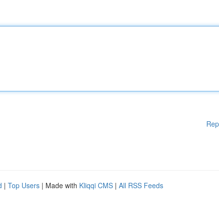
Rep
d
|
Top Users
| Made with
Kliqqi CMS
|
All RSS Feeds