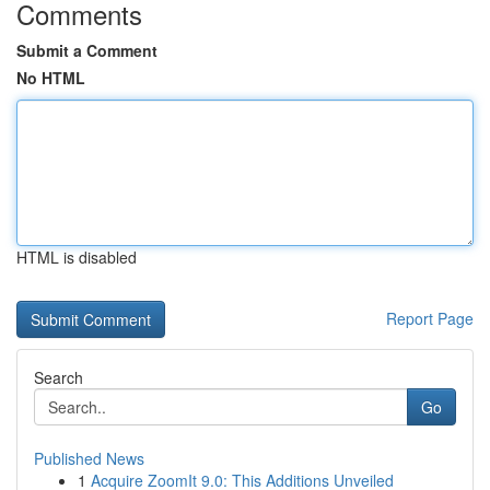
Comments
Submit a Comment
No HTML
HTML is disabled
Report Page
Search
Go
Published News
1
Acquire ZoomIt 9.0: This Additions Unveiled