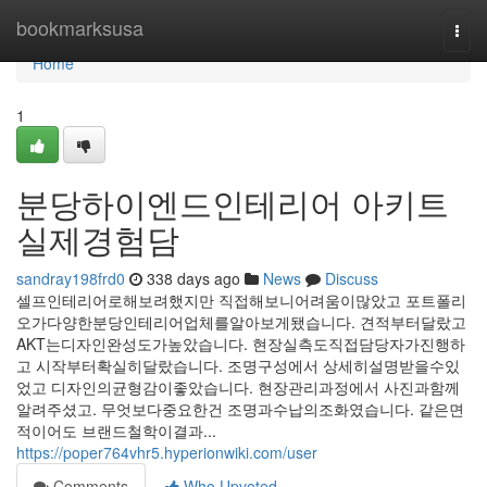
Home
bookmarksusa
Togg
navi
Home
1
분당하이엔드인테리어 아키트
실제경험담
sandray198frd0
338 days ago
News
Discuss
셀프인테리어로해보려했지만 직접해보니어려움이많았고 포트폴리
오가다양한분당인테리어업체를알아보게됐습니다. 견적부터달랐고
AKT는디자인완성도가높았습니다. 현장실측도직접담당자가진행하
고 시작부터확실히달랐습니다. 조명구성에서 상세히설명받을수있
었고 디자인의균형감이좋았습니다. 현장관리과정에서 사진과함께
알려주셨고. 무엇보다중요한건 조명과수납의조화였습니다. 같은면
적이어도 브랜드철학이결과...
https://poper764vhr5.hyperionwiki.com/user
Comments
Who Upvoted