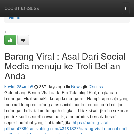
Home
bookmarksusa
Togg
navi
Home
1
Barang Viral : Asal Dari Social
Media menuju ke Troli Belian
Anda
kevinh284mjh8
337 days ago
News
Discuss
Gelombang Benda Viral pada Era Teknologi Kini, ungkapan
barangan viral semakin kerap kedengaran. Hampir apa saja yang
mencuri tumpuan orang atas social media mampu berubah jadi
barangan laris dalam tempoh singkat. Tidak kisah jika itu sekadar
produk kecil seperti cawan unik, atau produk bersaiz besar
seperti perabot yang “foldable”, jika
https://barang-viral-
pilihan47890.activoblog.com/43181327/barang-viral-muncul-dari-