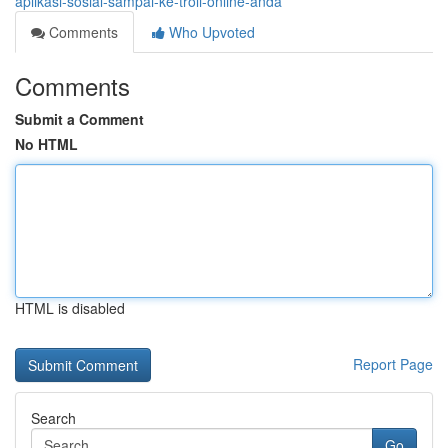
aplikasi-sosial-sampai-ke-troli-online-anda
Comments
Who Upvoted
Comments
Submit a Comment
No HTML
HTML is disabled
Report Page
Search
Go