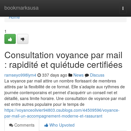
Home
bookmarksusa
Togg
navi
Home
1
Consultation voyance par mail
: rapidité et quiétude certifiées
ramseyo998lym4
337 days ago
News
Discuss
La voyance par mail attire un nombre florissant de membres
attirés par la flexibilité de ce format. Elle s’adapte aux rythmes de
journée contemporains et permet d'acquérir un conseil net et
détaillé, sans limite horaire. Une consultation de voyance par mail
est entre autres populaire pour le temps de
https://voyanceolivier94803.csublogs.com/44509596/voyance-
par-mail-un-accompagnement-moderne-et-rassurant
Comments
Who Upvoted