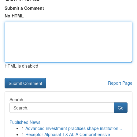
Submit a Comment
No HTML
HTML is disabled
Report Page
Search
Go
Published News
1
Advanced investment practices shape institution...
1
Receptor Alphasat TX AI: A Comprehensive