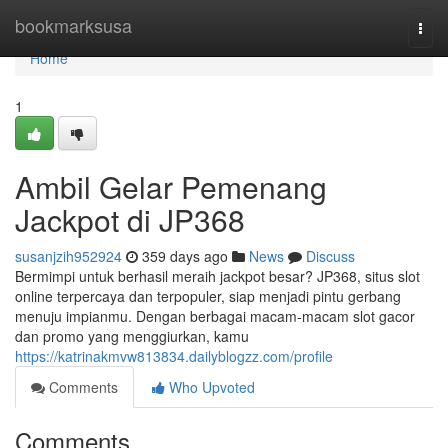
Home
bookmarksusa
Togg
navi
Home
1
Ambil Gelar Pemenang
Jackpot di JP368
susanjzih952924
359 days ago
News
Discuss
Bermimpi untuk berhasil meraih jackpot besar? JP368, situs slot
online terpercaya dan terpopuler, siap menjadi pintu gerbang
menuju impianmu. Dengan berbagai macam-macam slot gacor
dan promo yang menggiurkan, kamu
https://katrinakmvw813834.dailyblogzz.com/profile
Comments
Who Upvoted
Comments