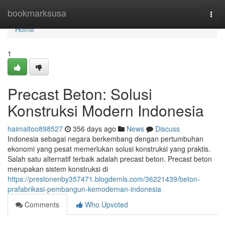
Home
bookmarksusa
Togg
navi
Home
1
Precast Beton: Solusi
Konstruksi Modern Indonesia
haimaltoo898527
356 days ago
News
Discuss
Indonesia sebagai negara berkembang dengan pertumbuhan
ekonomi yang pesat memerlukan solusi konstruksi yang praktis.
Salah satu alternatif terbaik adalah precast beton. Precast beton
merupakan sistem konstruksi di
https://prestonenby357471.blogdemls.com/36221439/beton-
prafabrikasi-pembangun-kemodernan-indonesia
Comments
Who Upvoted