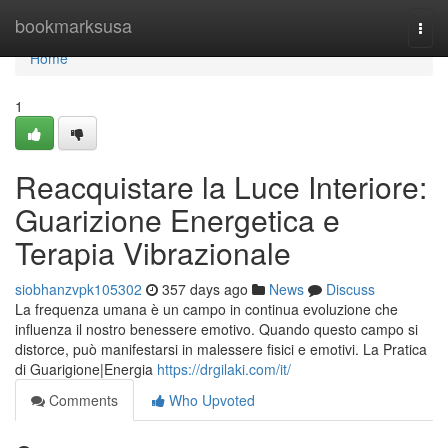
Home
bookmarksusa
Togg
navi
Home
1
Reacquistare la Luce Interiore:
Guarizione Energetica e
Terapia Vibrazionale
siobhanzvpk105302
357 days ago
News
Discuss
La frequenza umana è un campo in continua evoluzione che
influenza il nostro benessere emotivo. Quando questo campo si
distorce, può manifestarsi in malessere fisici e emotivi. La Pratica
di Guarigione|Energia
https://drgilaki.com/it/
Comments
Who Upvoted