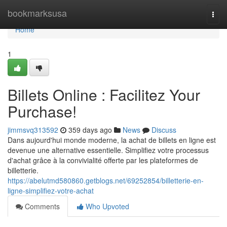
Home
bookmarksusa
Togg
navi
Home
1
Billets Online : Facilitez Your
Purchase!
jimmsvq313592
359 days ago
News
Discuss
Dans aujourd'hui monde moderne, la achat de billets en ligne est
devenue une alternative essentielle. Simplifiez votre processus
d'achat grâce à la convivialité offerte par les plateformes de
billetterie.
https://abelutmd580860.getblogs.net/69252854/billetterie-en-
ligne-simplifiez-votre-achat
Comments
Who Upvoted