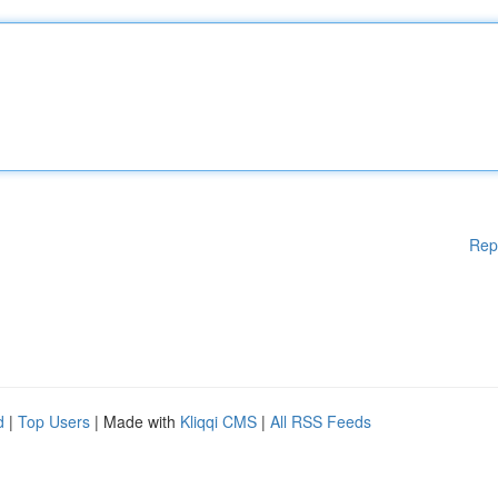
Rep
d
|
Top Users
| Made with
Kliqqi CMS
|
All RSS Feeds