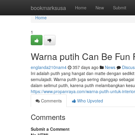
Home
bookmarksusa
Home
New
Submit
Home
1
Warna putih Can Be Fun 
englanda210nam4
357 days ago
News
Discus
Ini adalah putih yang hangat dan matte dengan sedik
semulajadi. Warna putih juga sering dianggap sebagai 
dalam selimut putih, karena putih melambangkan kesu
https://www.propanraya.com/warna-putih-untuk-interio
Comments
Who Upvoted
Comments
Submit a Comment