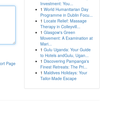
Investment: You...
1
World Humanitarian Day
Programme in Dublin Focu...
1
Locate Relief: Massage
Therapy in Colleyvill...
1
Glasgow's Green
Movement: A Examination at
Mari...
1
Gulu Uganda: Your Guide
to Hotels andGulu, Ugan...
1
Discovering Pampanga's
ort Page
Finest Retreats: The Pri...
1
Maldives Holidays: Your
Tailor-Made Escape