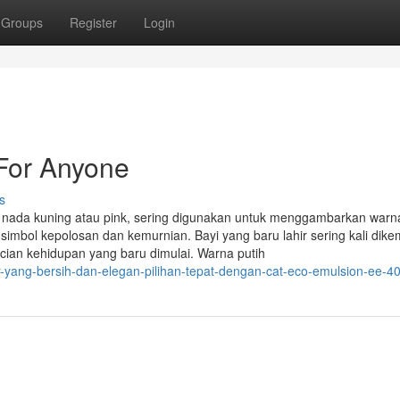
Groups
Register
Login
For Anyone
s
it nada kuning atau pink, sering digunakan untuk menggambarkan warn
simbol kepolosan dan kemurnian. Bayi yang baru lahir sering kali dik
cian kehidupan yang baru dimulai. Warna putih
r-yang-bersih-dan-elegan-pilihan-tepat-dengan-cat-eco-emulsion-ee-4