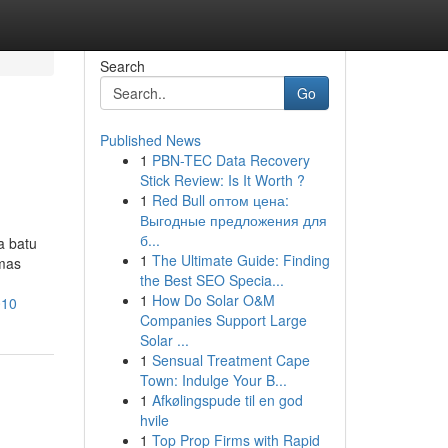
Search
Go
Published News
1
PBN-TEC Data Recovery
Stick Review: Is It Worth ?
1
Red Bull оптом цена:
Выгодные предложения для
б...
a batu
1
The Ultimate Guide: Finding
emas
the Best SEO Specia...
1
How Do Solar O&M
010
Companies Support Large
Solar ...
1
Sensual Treatment Cape
Town: Indulge Your B...
1
Afkølingspude til en god
hvile
1
Top Prop Firms with Rapid