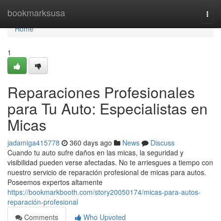
Home
bookmarksusa
Togg
navi
Home
1
Reparaciones Profesionales
para Tu Auto: Especialistas en
Micas
jadamiga415778
360 days ago
News
Discuss
Cuando tu auto sufre daños en las micas, la seguridad y
visibilidad pueden verse afectadas. No te arriesgues a tiempo con
nuestro servicio de reparación profesional de micas para autos.
Poseemos expertos altamente
https://bookmarkbooth.com/story20050174/micas-para-autos-
reparación-profesional
Comments
Who Upvoted