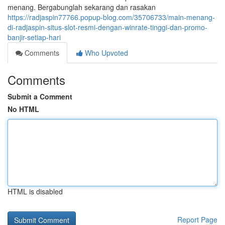
menang. Bergabunglah sekarang dan rasakan
https://radjaspin77766.popup-blog.com/35706733/main-menang-
di-radjaspin-situs-slot-resmi-dengan-winrate-tinggi-dan-promo-
banjir-setiap-hari
Comments
Who Upvoted
Comments
Submit a Comment
No HTML
HTML is disabled
Report Page