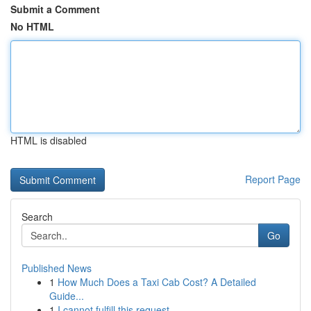
Submit a Comment
No HTML
HTML is disabled
Report Page
Search
Go
Published News
1
How Much Does a Taxi Cab Cost? A Detailed
Guide...
1
I cannot fulfill this request .